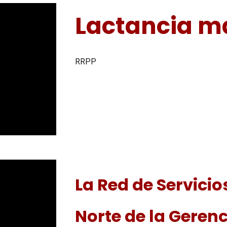
Lactancia m
RRPP
La Red de Servici
Norte de la Geren