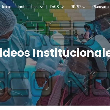
Inicio
Institucional
DAIS
RRPP
Planeamie
ip to main content
Skip to navigat
ideos Institucional