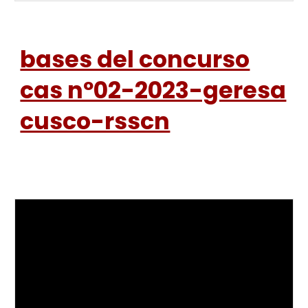
bases del concurso
cas nº02-2023-geresa
cusco-rsscn